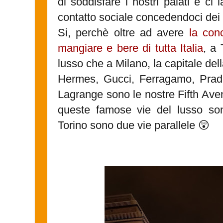
di soddisfare i nostri palati e c
contatto sociale concedendoci dei 
Si, perchè oltre ad avere
la con
mangiare e bere di tutta Italia
, a 
lusso che a Milano, la capitale de
Hermes, Gucci, Ferragamo, Prad
Lagrange sono le nostre Fifth Av
queste famose vie del lusso son
Torino sono due vie parallele 😲