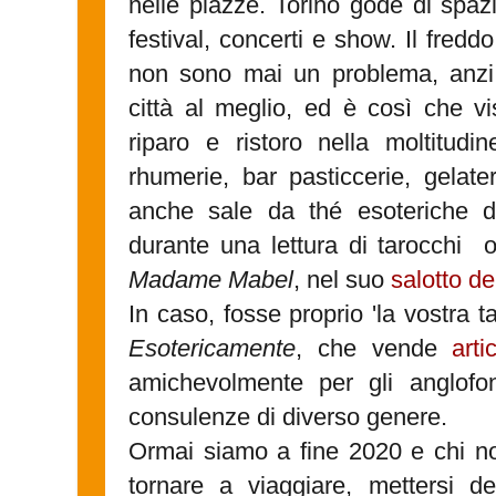
nelle piazze. Torino gode di spaz
festival, concerti e show. Il freddo
non sono mai un problema, anzi,
città al meglio, ed è così che vis
riparo e ristoro nella moltitudine
rhumerie, bar pasticcerie, gelater
anche sale da thé esoteriche d
durante una lettura di tarocchi o
Madame Mabel
, nel suo
salotto de
In caso, fosse proprio 'la vostra t
Esotericamente
, che vende
arti
amichevolmente per gli anglofo
consulenze di diverso genere.
Ormai siamo a fine 2020 e chi n
tornare a viaggiare, mettersi de